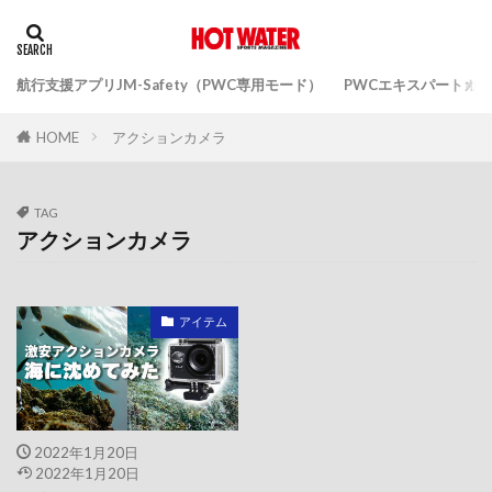
クアトロジェットスポーツ
クエーキーセンス
グッドデザイン賞
グローブ
ゲートブリッジ
航行支援アプリJM-Safety（PWC専用モード）
PWCエキスパートガ
ゲーム
ゲレンデ
ゲレンデ問題
コバルトボート
ゴミ吸い
サウザンドカップ
アクションカメラ
HOME
サウザンドカップフリースタイル
サウザンドカップ耐久レース
TAG
アクションカメラ
サトーエンジニアリング
サニーサイドマリーナウラガ
サバイブ
サングラス
シーゲッツ
シージェッター海斗
アイテム
シースタイル
シースタイルJET
シードゥ
シードゥー
シートカバー
シーバード
シーバードコバルト
シーバードジャパン
シーバードデイ
シーバード一ツ葉
2022年1月20日
2022年1月20日
シーバード三保
シーバード千代田