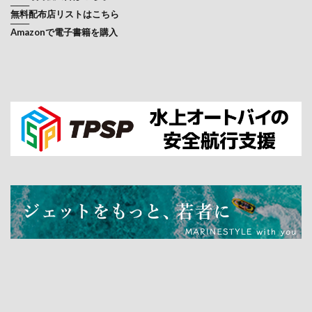
───
無料配布店リストはこちら
タイムアタック
タミヤ
ちどり
───
Amazonで電子書籍を購入
チャレンジ
チューブ
ツーリング
ディズニーリゾート
テクノプロ
デッキマット
デュアルスラローム
デュアルドラッグ
トーイング
ドライスーツ
トラブルシューティング
トレーラー
ナカサンプロジェクト
ニール小林
にしうらシーサイドキャンプ場
ネオスポーツ
バーチャルツアー
バーチャルボートショー
ハウトゥ
バギー
バッテリー
ハロウィン
ビーチマリン
ヒッチカバー
ビレットスポンソン
ブーツ
ファクトリーゼロ
ファンライド
フィールドスタイル
フィッシング
フィッシングショー