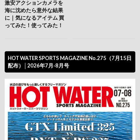
激安アクションカメラを
シーバード富津
シーバード掛川
海に沈めたら意外な結果
に｜気になるアイテム 買
シーバード水の郷さわら
シーバード江戸川
ってみた！使ってみた！
シーバード淡路
シーバード館山
シーレイ
ジェイフィッシュ
ジェットエアフロート
ジェットスキー
ジェットスキーサービスSHM
HOT WATER SPORTS MAGAZINE No.275（7月15日
ジェットスポーツ
ジェットトライブ
配布）│2026年7月-8月号
ジェットパイロット
ジェットビレッジ
ジェットファクトリーニイヤマ
ジェットフィールド湘南
ジェットフィッシング
ジェットフェスティバル
ジェットフリーク
ジェットボート
ジェットランチャー
ジェットレニュー
ジェット免許
ジェット噴流
ジパソン
ジャッキー・チェン
ジャパンインターナショナル