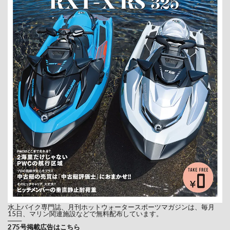
ジャパンインターナショナルボートショー
ジャパンインターナショナルボートショー2021
ジャパンインターナショナルボートショー2022
ジャパンインターナショナルボートショー2023
ジャパンインターナショナルボートショー2024
ジャパンインターナショナルボートショー2026
ショップ情報
スーパージェット
スカラブ
スキードゥ
スズキマリン
ストリームトレイル
スノーモービル
スパークトリックス
スパイダー
スピードマジック
スピアフィッシング
スポーツボート
スポーツボートAR195
スポンソン
スマ免
水上バイク専門誌、月刊ホットウォータースポーツマガジンは、毎月
スラローム
スリッパリー
センチュリオン
15日、マリン関連施設などで無料配布しています。
───
275号掲載広告はこちら
ソラスジャパン
ソルトキラー
タイトジャパン