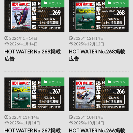
マガジン
マガジン
日本ボート・オブ・ザ・イヤー
日本マリン事業協会
日本中古艇協会
日本小型船舶検査機構
日本海洋レジャー安全・振興協会
日本財団
2026年1月14日
2025年12月14日
日本青バイ隊
日清紡ホールディングス
2026年1月14日
2025年12月12日
HOT WATER No.269掲載
HOT WATER No.268掲載
早慶レガッタ
明石市
映画
昭和池
広告
広告
曳航
更新・失効講習
更新講習
木村亜美
条例
東京オートサロン
東京モーターサイクルショー
東京五輪
マガジン
マガジン
東京国際消防防災展2023
東京地区海の安全運動推進連絡会議
東京夢の島マリーナ
東京海上保安部
2025年11月14日
2025年10月14日
東京湾大感謝祭
東京都港湾局
2025年11月14日
2025年10月14日
東北マリンフェスタ
東雲運河
東電堀
HOT WATER No.267掲載
HOT WATER No.266掲載