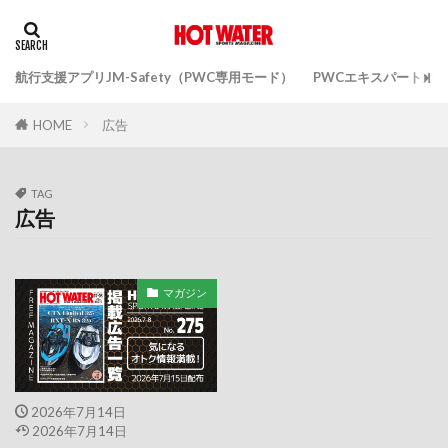
マリンスポーツフェスティバルin小浜
マリンスポーツ財団
マリンドローン
航行支援アプリJM-Safety（PWC専用モード）
PWCエキスパートガ
マリンフェスタin小樽
マリンボックス100
マリンメカニック
マリンメカニック埼玉
広告
HOME
マリン大賞
ミス海の日
ミヤママリーナ
モビーディック
ヤマショウ
ヤマハ
TAG
ヤマハカレンダー
ヤマハボート免許教室
広告
ヤマハマリーナ琵琶湖
ヤマハ発動機
ヤンマー
ユニマットマリン
ライカー
マガジン
ライディングウェア
ライディングギア
ライフジャケット
ライフジャケットレンタルステーション
ライフベスト
ラヴィック
ラッシング
2026年7月14日
2026年7月14日
ラディン
リーバレーシング
リジョーナル