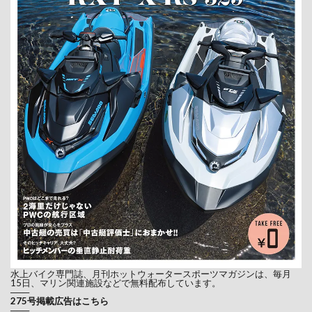
片男波ビーチ
特殊小型
特殊小型免許
特殊小型船舶操縦士免許
特殊小型船舶操縦士免許講習
猪苗代湖
琵琶湖
琵琶湖水上オートバイ安全講習
生駒 淳
白ひげビーチ
目黒川
目黒川安全航行啓発活動
目黒川航行マナー向上委員会
石ノ森漫画館
石ノ森萬画館
石垣島
砂盃 肇
磐梯マリーン
神戸市
第三管区海上保安本部
締結式
耐久レース
航行ルール
航行区域
航行規制
船検
船舶免許
艇庫
茨城ボートフェア
西伊豆
西浦シーサイド
西浦シーサイド店
親子
試乗インプレ
水上バイク専門誌、月刊ホットウォータースポーツマガジンは、毎月
試乗会
警視庁災害警備総合訓練
15日、マリン関連施設などで無料配布しています。
───
275号掲載広告はこちら
豊洲アクアスロンフェスティバル
───