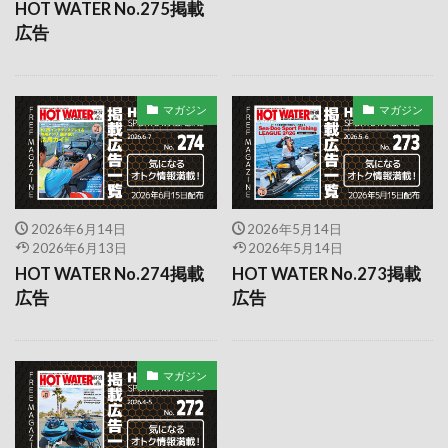
HOT WATER No.275掲載
リストバンド
リバーポートマリーナ
広告
リバーレンジャー体験会
ルールとマナー
レース
レスキュー
レスコ
レックデック
マガジン
マガジン
レンタル
レンタルステーション
ロープワーク
ワールドカップ
ワールドシリーズ
ワールドファイナル
ワイズギア
三成インターナショナル
三枚州
中古艇
2026年6月14日
2026年5月14日
中古艇フェア
中古艇評価士
中村一朗太
2026年6月13日
2026年5月14日
中部ジェットスポーツ連盟
中部ボートショー
HOT WATER No.274掲載
HOT WATER No.273掲載
広告
広告
久米石油
九州ボートショー
佐々木雅弘
佐藤進之助
体験乗船会
体験試乗会
係船
俺の海
個人売買
入荷・在庫情報
マガジン
全日本選手権シリーズ
兵庫県
兵庫運河
写真投稿
利根大堰
利根川
動画