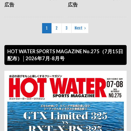
広告
広告
桐野英子社長
横浜ボートフェア
横浜ボートフェア2022
水上バイク
水上バイクフィッシング
水上バイクレスキュー
1
2
3
Next
水上バイク免許
水上バイク工作セット
水洗い
水郷ボートサービス
求人
求人募集
HOT WATER SPORTS MAGAZINE No.275（7月15日
江戸川・水フェスタ
江戸川水上スポーツ協会
配布）│2026年7月-8月号
江戸川花火大会
沖縄
沖縄マリンフェスタ
洗艇
洞爺湖
浜名湖
浦安マリーナ
海ゴミ
海の日
海の時間です。
海マジ
海レ協
海上保安庁
海上安全祈願
海好き！
海老原祥吾
消防艇
淀川
淡路島
清掃活動
湘南サニーサイドマリーナ
湘南合同PWCフェア
湘南合同中古艇フェア
滋賀県水上安全協会
無料体験
熊本ヤマハ