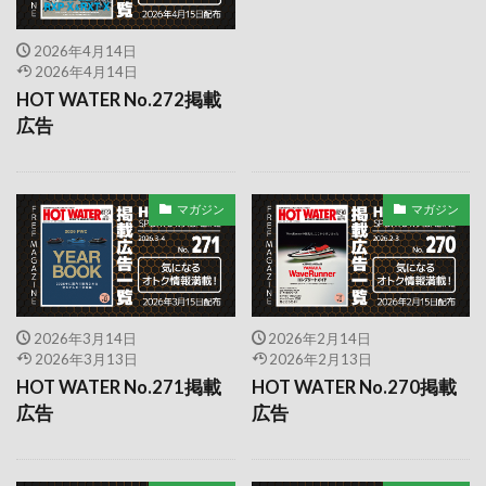
北海道
十和田湖
南伊豆
危機管理産業展
2026年4月14日
原爆ドーム
厳島
厳島神社
和歌山県
2026年4月14日
土肥
地域ボートショー
大場川マリーナ
HOT WATER No.272掲載
大村湾
大阪モーターサイクルショー
大阪府
広告
天橋立
失効・更新講習
学科独学
安全
官民合同水上訓練
宮古島
富士マリーナ
マガジン
マガジン
小原聡将
小型特殊船舶操縦士免許
小岩警察署
屈斜路湖
山口周防大島
山口県周防大島
岡田万里奈
工具
市川市消防局
広告
広島
広島ボートショー
慣らし運転
2026年3月14日
2026年2月14日
2026年3月13日
2026年2月13日
房総マリーナ
救命救急
救命胴衣
HOT WATER No.271掲載
HOT WATER No.270掲載
新豊洲クルージングクラブ
広告
広告
日本ジェットスポーツ協会
日本ジェットスポーツ連盟