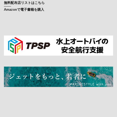
無料配布店リストはこちら
買ってみた使ってみた
赤トンボ
赤岩ゲレンデ
───
Amazonで電子書籍を購入
軽石
近畿ジェットスポーツ連盟
運輸安全委員会
金子真珠
釣り
釣りフェスティバル
釣り大会
鎌田六花
長崎
関西ジェットカーニバル
関西フローティングボートショー
関西フローティングボートショー2022
関西ボートショー
防災
隅田川
隅田川水面の祭典
離着岸
電動
電動ジェットボード
電動水上バイク
須磨海岸
館山
高速道路
検索