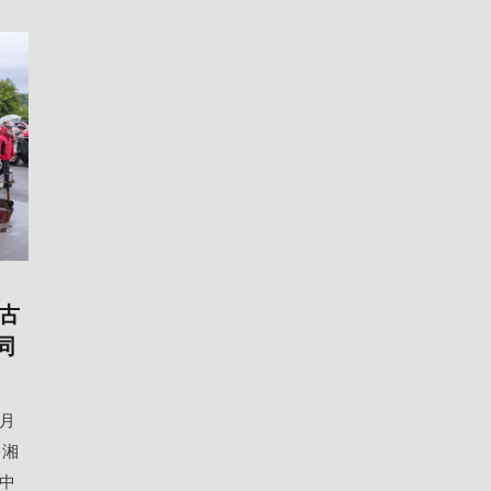
古
同
0月
ド湘
中