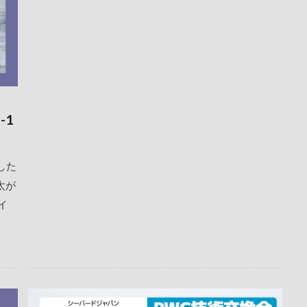
-1
した
太が
イ