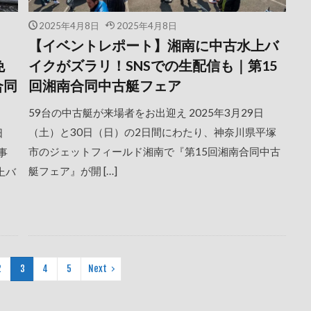
2025年4月8日
2025年4月8日
！
【イベントレポート】湘南に中古水上バ
免
イクがズラリ！SNSでの生配信も｜第15
合同
回湘南合同中古艇フェア
59台の中古艇が来場者をお出迎え 2025年3月29日
（土）と30日（日）の2日間にわたり、神奈川県平塚
日
市のジェットフィールド湘南で『第15回湘南合同中古
事
艇フェア』が開 […]
上バ
2
3
4
5
Next