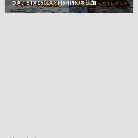
つき、STX 160LXとFISH PROを追加