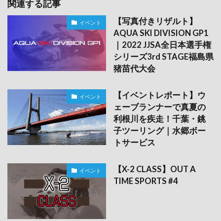
関連する記事
【写真付きリザルト】
イベント
AQUA SKI DIVISION GP1
｜2022 JJSA全日本選手権
シリーズ3rd STAGE福島県
猪苗代大会
【イベントレポート】ウ
イベント
ェーブランナーで真夏の
利根川を疾走！千葉・銚
子ツーリング｜水郷ボー
トサービス
【X-2 CLASS】OUT A
イベント
TIME SPORTS #4