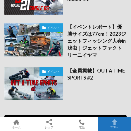
【イベントレポート】優
イベント
勝サイズは77cm！2023ジ
ェットフィッシング大会in
浅虫｜ジェットファクト
リーニイヤマ
【全員掲載】OUT A TIME
イベント
SPORTS #2
HOT WATER SPORTS MAGAZINE No.275（7月15日
配布）│2026年7月-8月号
ホーム
シェア
電話
TOPへ