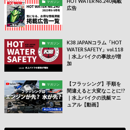
HOT WATER No.240掲載
マガジン
広告
K38 JAPANコラム「HOT
マガジン
WATER SAFETY」vol.118
｜水上バイクの事故が増
加
【フラッシング】手順を
マガジン
間違えると大変なことに!?
｜水上バイクの洗艇マニ
ュアル【動画】