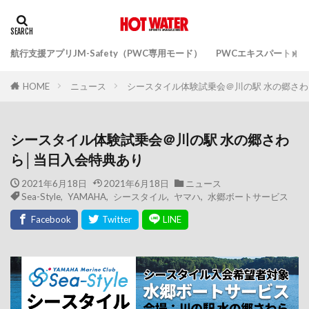
航行支援アプリJM-Safety（PWC専用モード）
PWCエキスパートガ
ニュース
シースタイル体験試乗会＠川の駅 水の郷さわ
HOME
シースタイル体験試乗会＠川の駅 水の郷さわ
ら│当日入会特典あり
2021年6月18日
2021年6月18日
ニュース
Sea-Style
,
YAMAHA
,
シースタイル
,
ヤマハ
,
水郷ボートサービス