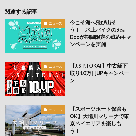
関連する記事
今こそ海へ飛び出そ
ニュース
う！ 水上バイクのSea-
Dooが期間限定の成約キャ
ンペーンを実施
【J.S.P.TOKAI】中古艇下
ニュース
取り10万円UPキャンペー
ン
【スポーツボート保管も
ニュース
OK】大場川マリーナで東
京ベイエリアを楽しも
う！