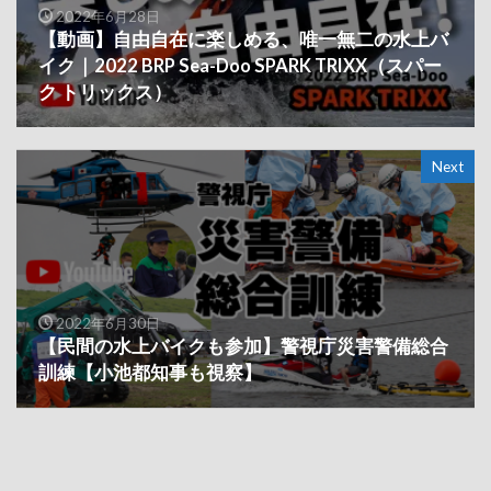
2022年6月28日
【動画】自由自在に楽しめる、唯一無二の水上バ
イク｜2022 BRP Sea-Doo SPARK TRIXX（スパー
ク トリックス）
Next
2022年6月30日
【民間の水上バイクも参加】警視庁災害警備総合
訓練【小池都知事も視察】