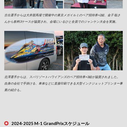
古出選手からは大井競馬場で開催中の東京メガイルミのペア招待券×2組、金子 聡さ
んから飲料3ケースが協賛され、会場にいるひと全員でのジャンケン大会を実施。
北澤選手からは、スパリゾートハワイアンズのペア招待券×3組が協賛されました。
自身の会社で手掛ける、車体などに直接印刷できる大型インクジェットプリンター事
業の紹介も。
2024-2025 M-1 GrandPrixスケジュール