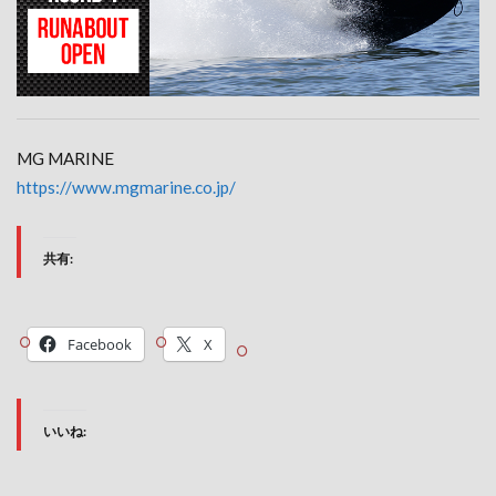
MG MARINE
https://www.mgmarine.co.jp/
共有:
Facebook
X
いいね: