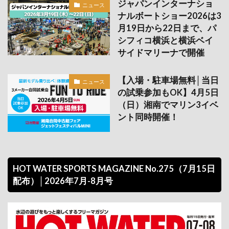
ジャパンインターナショ
ニュース
ナルボートショー2026は3
月19日から22日まで、パ
シフィコ横浜と横浜ベイ
サイドマリーナで開催
【入場・駐車場無料│当日
ニュース
の試乗参加もOK】4月5日
（日）湘南でマリン3イベ
ント同時開催！
HOT WATER SPORTS MAGAZINE No.275（7月15日
配布）│2026年7月-8月号