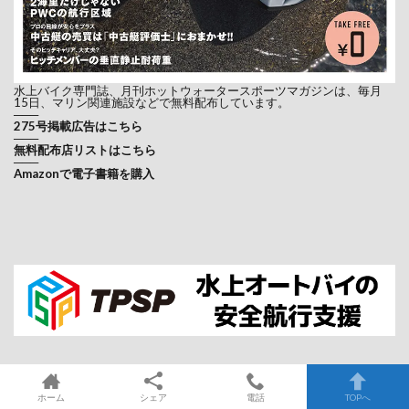
水上バイク専門誌、月刊ホットウォータースポーツマガジンは、毎月
15日、マリン関連施設などで無料配布しています。
───
275号掲載広告はこちら
───
無料配布店リストはこちら
───
Amazonで電子書籍を購入
ホーム
シェア
電話
TOPへ