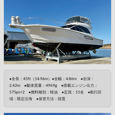
●全長：45ft（14.96m）●全幅：4.86m ●全深：
2.42m ●艇体質量：4969g ●搭載エンジン出力：
575ps×2 ●燃料種別：軽油 ●定員：15名 ●航行区
域：限定沿海 ●保管方法：陸置