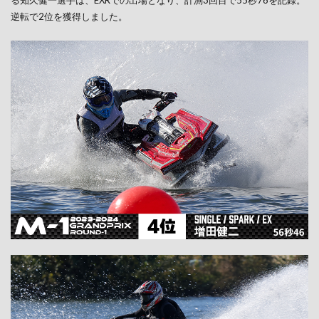
る知久健一選手は、EXRでの出場となり、計測3回目で55秒76を記録。
逆転で2位を獲得しました。