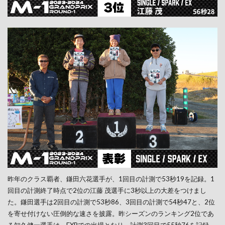
昨年のクラス覇者、鎌田六花選手が、1回目の計測で53秒19を記録。1
回目の計測終了時点で2位の江藤 茂選手に3秒以上の大差をつけまし
た。鎌田選手は2回目の計測で53秒86、3回目の計測で54秒47と、2位
を寄せ付けない圧倒的な速さを披露。昨シーズンのランキング2位であ