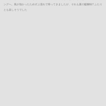
ングへ。風が強かったためずぶ濡れで帰ってきましたが、それも夏の醍醐味!? ふたり
とも楽しそうでした