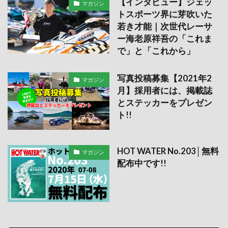
【インタビュー】ジェッ
マガジン
トスポーツ界に芽吹いた
若き才能｜次世代レーサ
ー海老原祥吾の「これま
で」と「これから」
写真投稿募集【2021年2
マガジン
月】採用者には、掲載誌
とステッカーをプレゼン
ト!!
HOT WATER No.203│無料
マガジン
配布中です!!