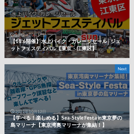
2022年10月11日
【11.6開催】水上バイク・ガレージセール│ジェ
ットフェスティバル【東京・江東区】
Next
2022年10月12日
【学べる！楽しめる】Sea-Style Festa in東京夢の
島マリーナ【東京湾奥マリーナが集結！】