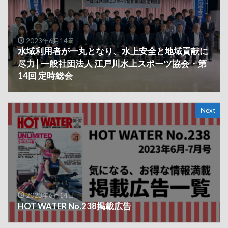
2023年6月14日
水域利用者が一丸となり、水上安全と地域貢献に
尽力│一般社団法人 江戸川水上スポーツ協会・第
14回 定時総会
Next
2023年6月14日
HOT WATER No.238掲載広告