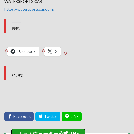
WATERSPORTS CAR
https://watersportscar.com/
共有:
Facebook
X
いいね: