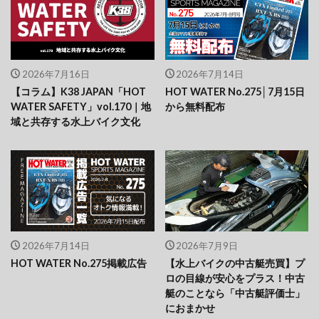
2026年7月16日
2026年7月14日
【コラム】K38 JAPAN「HOT
HOT WATER No.275│7月15日
WATER SAFETY」vol.170｜地
から無料配布
域と共存する水上バイク文化
2026年7月14日
2026年7月9日
HOT WATER No.275掲載広告
【水上バイクの中古艇売買】プ
ロの目線が安心をプラス！中古
艇のことなら「中古艇評価士」
におまかせ