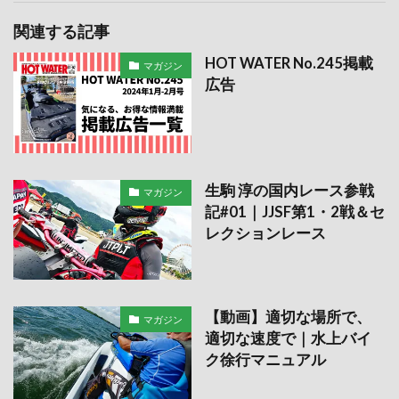
関連する記事
HOT WATER No.245掲載
マガジン
広告
生駒 淳の国内レース参戦
マガジン
記#01｜JJSF第1・2戦＆セ
レクションレース
【動画】適切な場所で、
マガジン
適切な速度で｜水上バイ
ク徐行マニュアル