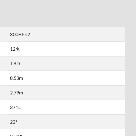
300HP×2
12名
TBD
8.53m
2.79m
371L
22°