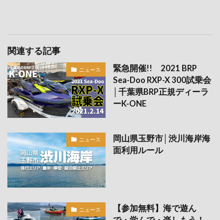
関連する記事
緊急開催!! 2021 BRP
ニュース
Sea-Doo RXP-X 300試乗会
│千葉県BRP正規ディーラ
ーK-ONE
岡山県玉野市│渋川海岸海
ニュース
面利用ルール
【参加無料】海で遊ん
ニュース