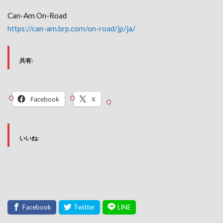
Can-Am On-Road
https://can-am.brp.com/on-road/jp/ja/
共有:
Facebook
X
いいね: