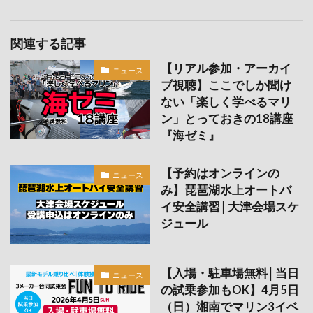
関連する記事
【リアル参加・アーカイ
ニュース
ブ視聴】ここでしか聞け
ない「楽しく学べるマリ
ン」とっておきの18講座
『海ゼミ』
【予約はオンラインの
ニュース
み】琵琶湖水上オートバ
イ安全講習│大津会場スケ
ジュール
【入場・駐車場無料│当日
ニュース
の試乗参加もOK】4月5日
（日）湘南でマリン3イベ