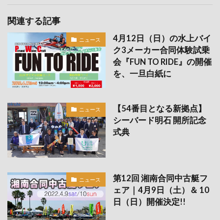
関連する記事
4月12日（日）の水上バイ
ニュース
ク3メーカー合同体験試乗
会『FUN TO RIDE』の開催
を、一旦白紙に
【54番目となる新拠点】
ニュース
シーバード明石 開所記念
式典
第12回 湘南合同中古艇フ
ニュース
ェア｜4月9日（土）＆ 10
日（日）開催決定!!