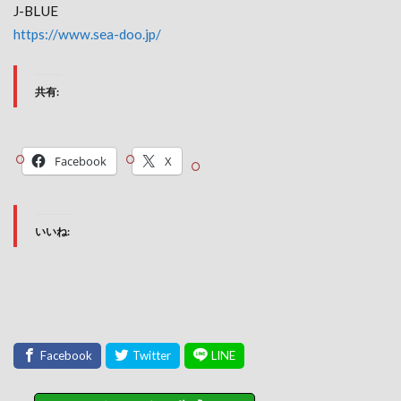
J-BLUE
https://www.sea-doo.jp/
共有:
Facebook
X
いいね: