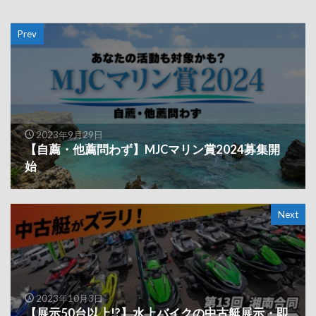
Prev
2023年9月29日
【自薦・他薦問わず】MJCマリン賞2024募集開
始
Next
2023年10月3日
【展示50台以上!?】水上バイクの中古艇展示・即