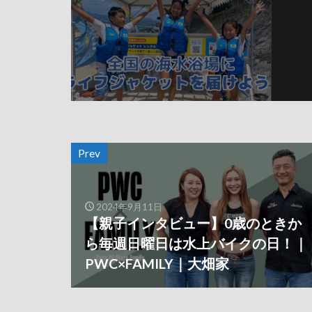
Prev
2024年9月11日
【親子インタビュー】0歳のときか
ら毎週日曜日は水上バイクの日！｜
PWC×FAMILY｜大畑家