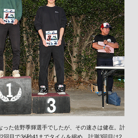
場となった佐野季輝選手でしたが、その速さは健在。計
測2回目で36秒41までタイムを縮め、計測3回目は2