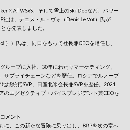
/ RykerとATV/SxS、そして雪上のSki-Dooなど、パワー
は、デニス・ル・ヴォ（Denis Le Vot）氏が
ることを発表しました。
sjoli））氏は、同日をもって社長兼CEOを退任し、
・グループに入社。30年にわたりマーケティング、
、サプライチェーンなどを歴任。ロシアでルノーブ
域統括SVP、日産北米会長兼SVPを歴任。2021
アのエグゼクティブ・バイスプレジデント兼CEOを
のコメント
もに、この新たな冒険に乗り出し、BRPを次の章へ