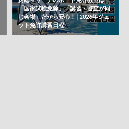
「国家試験免除」「講習・審査が同
じ会場」だから安心！│2026年ジェ
ット免許講習日程