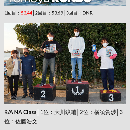
1回目：
53.44
│2回目：53.69│3回目：DNR
R/A NA Class
│1位：大川竣輔│2位：横須賀渉│3
位：佐藤浩文