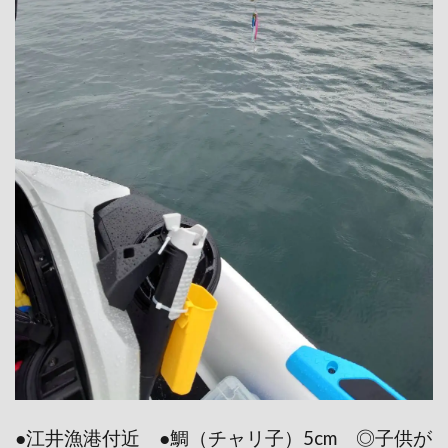
●江井漁港付近 ●鯛（チャリ子）5cm ◎子供が