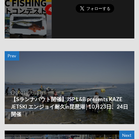
Prev
2021年9月24日
【Sランナバウト開催】JSP L&B presents KAZE
JETSKI エンジョイ耐久in琵琶湖│10月23日、24日
開催
Next