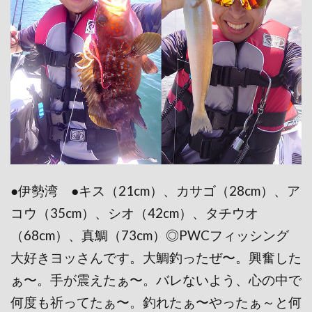
●伊勢湾 ●キス（21cm）、カサゴ（28cm）、ア
コウ（35cm）、シオ（42cm）、タチウオ
（68cm）、真鯛（73cm）◎PWCフィッシング
大好きヨッさんです。大鯛釣ったぜ〜。興奮した
ぁ〜。手が震えたぁ〜。バレないよう、心の中で
何度も祈ってたぁ〜。釣れたぁ〜やったぁ～と何