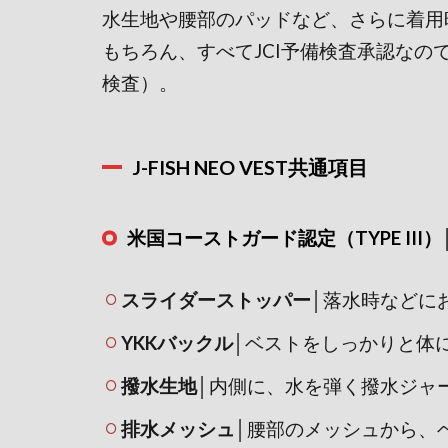
水生地や腰部のパッドなど、さらに着用
もちろん、すべてJCI予備検査承認な
検査）。
J-FISH NEO VEST共通項目
米国コーストガード認定（TYPE III）
スライダーストッパー
│落水時などに
YKKバックル
│ベストをしっかりと体
撥水生地
│内側に、水を弾く撥水ジャ
排水メッシュ
│腰部のメッシュから、