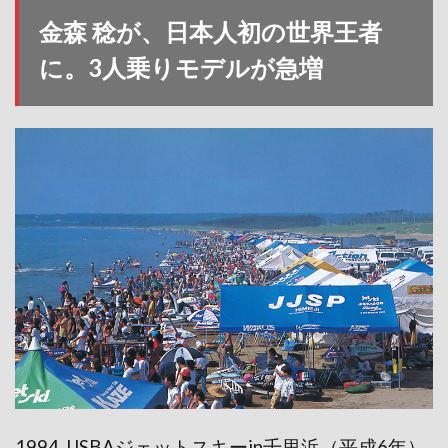
金森 稔が、日本人初の世界王者
に。3人乗りモデルが急増
1994 JJSBAジェットスキーin千里浜（平成6年）