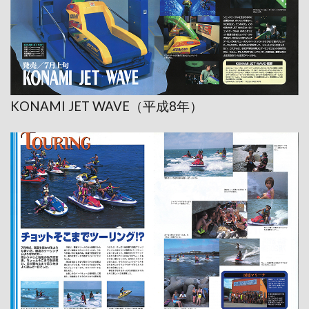
KONAMI JET WAVE（平成8年）