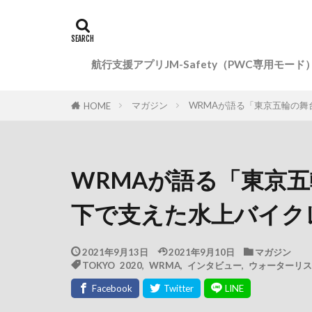
航行支援アプリJM-Safety（PWC専用モード
マガジン
WRMAが語る「東京五輪の
HOME
WRMAが語る「東京
下で支えた水上バイク
2021年9月13日
2021年9月10日
マガジン
TOKYO 2020
,
WRMA
,
インタビュー
,
ウォーターリス