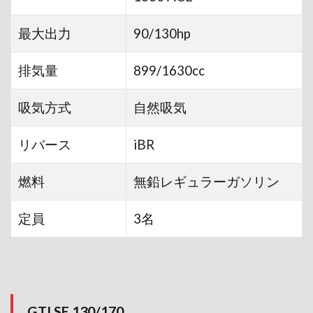
最大出力
90/130hp
排気量
899/1630cc
吸気方式
自然吸気
リバース
iBR
燃料
無鉛レギュラーガソリン
定員
3名
GTI SE 130/170