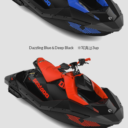
Dazzling Blue＆Deep Black ※写真は3up