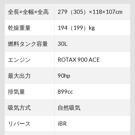
全長×全幅×全高
279（305）×118×107cm
乾燥重量
194（199）kg
燃料タンク容量
30L
エンジン
ROTAX 900 ACE
最大出力
90hp
排気量
899cc
吸気方式
自然吸気
リバース
iBR