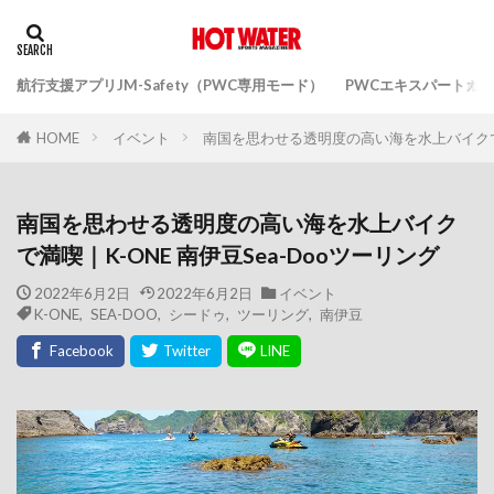
航行支援アプリJM-Safety（PWC専用モード）
PWCエキスパートガ
イベント
南国を思わせる透明度の高い海を水上バイクで満喫
HOME
南国を思わせる透明度の高い海を水上バイク
で満喫｜K-ONE 南伊豆Sea-Dooツーリング
2022年6月2日
2022年6月2日
イベント
K-ONE
,
SEA-DOO
,
シードゥ
,
ツーリング
,
南伊豆