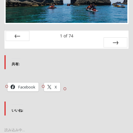
1
of
74
Prev
Next
共有:
Facebook
X
いいね:
読み込み中…