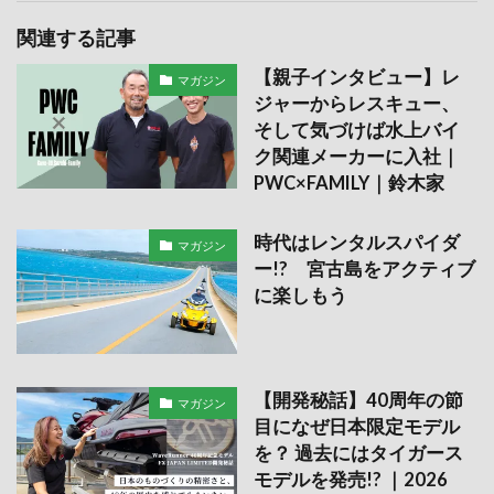
関連する記事
【親子インタビュー】レ
マガジン
ジャーからレスキュー、
そして気づけば水上バイ
ク関連メーカーに入社｜
PWC×FAMILY｜鈴木家
時代はレンタルスパイダ
マガジン
ー!? 宮古島をアクティブ
に楽しもう
【開発秘話】40周年の節
マガジン
目になぜ日本限定モデル
を？ 過去にはタイガース
モデルを発売!? ｜2026