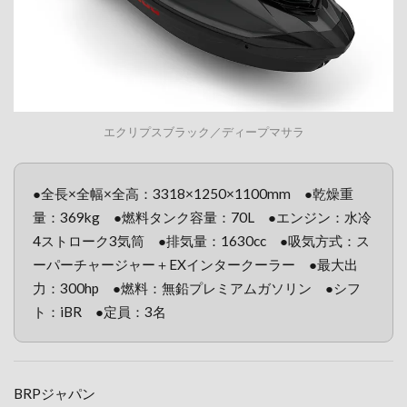
エクリプスブラック／ディープマサラ
●全長×全幅×全高：3318×1250×1100mm ●乾燥重
量：369kg ●燃料タンク容量：70L ●エンジン：水冷
4ストローク3気筒 ●排気量：1630cc ●吸気方式：ス
ーパーチャージャー＋EXインタークーラー ●最大出
力：300hp ●燃料：無鉛プレミアムガソリン ●シフ
ト：iBR ●定員：3名
BRPジャパン