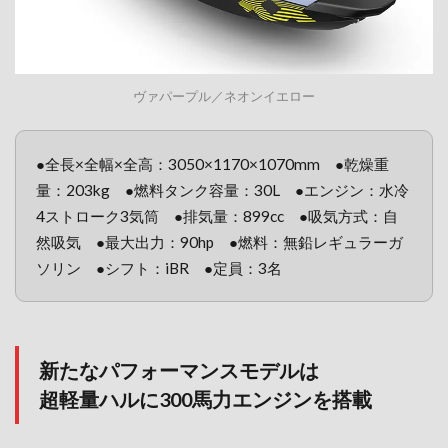
ヴァパープル／ネオンイエロー
●全長×全幅×全高：3050×1170×1070mm ●乾燥重
量：203kg ●燃料タンク容量：30L ●エンジン：水冷
4ストローク3気筒 ●排気量：899cc ●吸気方式：自
然吸気 ●最大出力：90hp ●燃料：無鉛レギュラーガ
ソリン ●シフト：iBR ●定員：3名
新たなパフォーマンスモデルは
超軽量ハルに300馬力エンジンを搭載