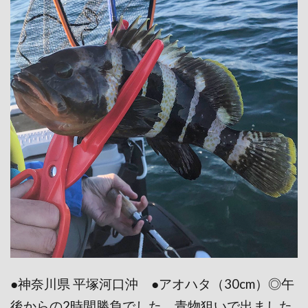
●神奈川県 平塚河口沖 ●アオハタ（30cm）◎午
後からの2時間勝負でした。青物狙いで出ました